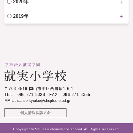
2020年
2019年
〒703-8516 岡山市中区西川原1-6-1
TEL : 086-271-8328 FAX : 086-271-8355
MAIL :
sanso-kyoiku@shujitsu-e.ed.jp
個人情報保護方針
Copyright © Shujitsu elementary school. All Rights Reserved.