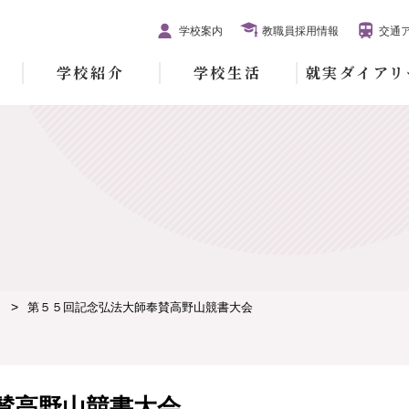
学校案内
教職員採用情報
交通
学校紹介
学校生活
就実ダイアリ
第５５回記念弘法大師奉賛高野山競書大会
賛高野山競書大会