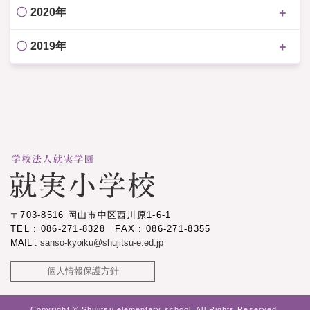
2020年
2019年
〒703-8516 岡山市中区西川原1-6-1
TEL : 086-271-8328 FAX : 086-271-8355
MAIL :
sanso-kyoiku@shujitsu-e.ed.jp
個人情報保護方針
Copyright © Shujitsu elementary school. All Rights Reserved.